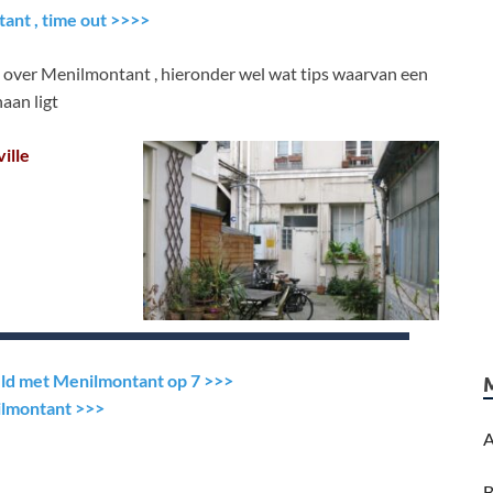
ant , time out >>>>
over Menilmontant , hieronder wel wat tips waarvan een
naan ligt
ille
ereld met Menilmontant op 7 >>>
nilmontant >>>
A
B