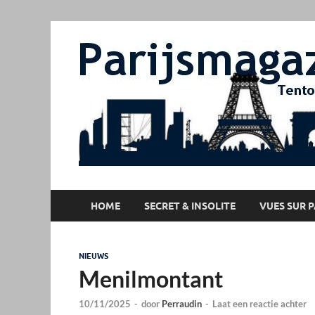
HOME
SECRET & INSOLITE
VUES SUR P
NIEUWS
Menilmontant
10/11/2025
-
door
Perraudin
-
Laat een reactie achter