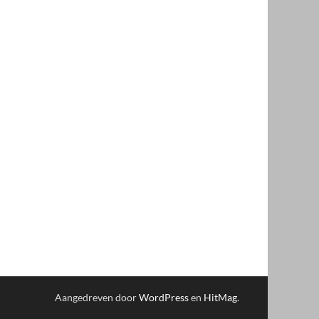
Aangedreven door
WordPress
en
HitMag
.