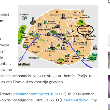
oolest
nt
s
erheen
rden
de
montant
 gewone
n lokale boekhandels. Nog een stukje authentiek Parijs , dus
eurs van Time-out zo voor zijn gevallen.
Trenet (
Menilmontant op YouTube>>>
). In 2000 hebben
 op de nostalgische Entre Deux CD (
Bruel en Aznavour op