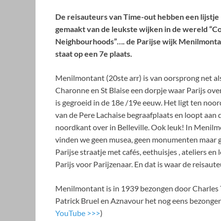
De reisauteurs van Time-out hebben een lijstje
gemaakt van de leukste wijken in de wereld “C
Neighbourhoods”…. de Parijse wijk Menilmonta
staat op een 7e plaats.
Menilmontant (20ste arr) is van oorsprong net al
Charonne en St Blaise een dorpje waar Parijs ov
is gegroeid in de 18e /19e eeuw. Het ligt ten noo
van de Pere Lachaise begraafplaats en loopt aan 
noordkant over in Belleville. Ook leuk! In Menil
vinden we geen musea, geen monumenten maar
Parijse straatje met cafés, eethuisjes , ateliers e
Parijs voor Parijzenaar. En dat is waar de reisaut
Menilmontant is in 1939 bezongen door Charles 
Patrick Bruel en Aznavour het nog eens bezongen
YouTube >>>
)