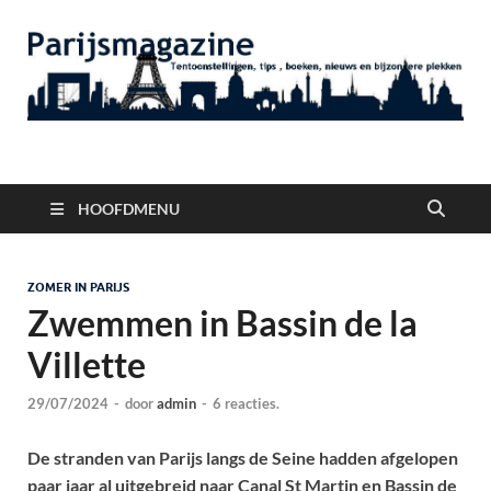
Parijsmagazine
Tentoonstellingen, Berichten Nieuws en Foto's uit Parijs
HOOFDMENU
ZOMER IN PARIJS
Zwemmen in Bassin de la
Villette
29/07/2024
-
door
admin
-
6 reacties.
De stranden van Parijs langs de Seine hadden afgelopen
paar jaar al uitgebreid naar Canal St Martin en Bassin de