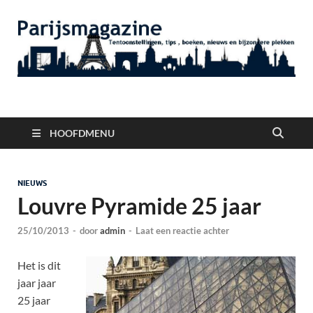
Parijsmagazine
Tentoonstellingen, Berichten Nieuws en Foto's uit Parijs
HOOFDMENU
NIEUWS
Louvre Pyramide 25 jaar
25/10/2013
-
door
admin
-
Laat een reactie achter
Het is dit
jaar jaar
25 jaar