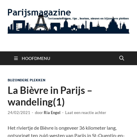
Parijsmagazine
Tentoonstellingen, Berichten Nieuws en Foto's uit Parijs
HOOFDMENU
BIJZONDERE PLEKKEN
La Bièvre in Parijs –
wandeling(1)
24/02/2021
-
door
Ria Engel
-
Laat een reactie achter
Het riviertje de Bièvre is ongeveer 36 kilometer lang,
ontspringt ten zuid-westen van Parijs in St-Quentin-en-