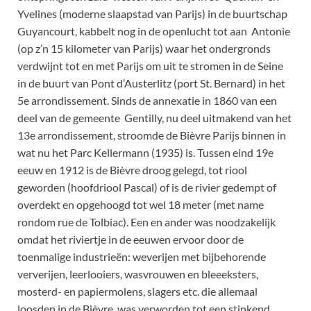
Yvelines (moderne slaapstad van Parijs) in de buurtschap
Guyancourt, kabbelt nog in de openlucht tot aan Antonie
(op z’n 15 kilometer van Parijs) waar het ondergronds
verdwijnt tot en met Parijs om uit te stromen in de Seine
in de buurt van Pont d’Austerlitz (port St. Bernard) in het
5e arrondissement. Sinds de annexatie in 1860 van een
deel van de gemeente Gentilly, nu deel uitmakend van het
13e arrondissement, stroomde de Bièvre Parijs binnen in
wat nu het Parc Kellermann (1935) is. Tussen eind 19e
eeuw en 1912 is de Bièvre droog gelegd, tot riool
geworden (hoofdriool Pascal) of is de rivier gedempt of
overdekt en opgehoogd tot wel 18 meter (met name
rondom rue de Tolbiac). Een en ander was noodzakelijk
omdat het riviertje in de eeuwen ervoor door de
toenmalige industrieën: weverijen met bijbehorende
ververijen, leerlooiers, wasvrouwen en bleeeksters,
mosterd- en papiermolens, slagers etc. die allemaal
loosden in de Bièvre, was verworden tot een stinkend