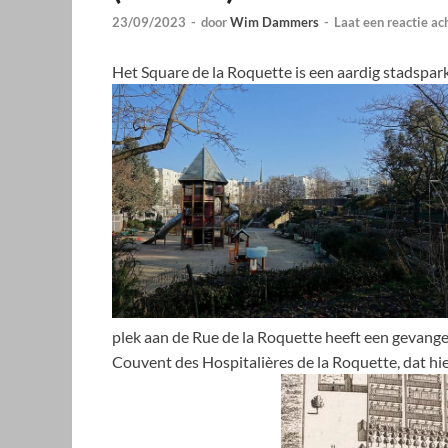
23/09/2023
-
door
Wim Dammers
-
Laat een reactie ac
Het Square de la Roquette is een aardig stadspar
plek aan de Rue de la Roquette heeft een gevangen
Couvent des Hospitalières de la Roquette, dat hi