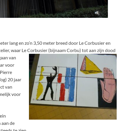
ter lang en zo’n 3,50 meter breed door Le Corbusier en
telier, waar Le Corbusier (bijnaam Corbu) tot aan zijn dood
gaan van
aar voor
Pierre
og) 20 jaar
nct van
melijk voor
ein
 aan de
teeds te zien.