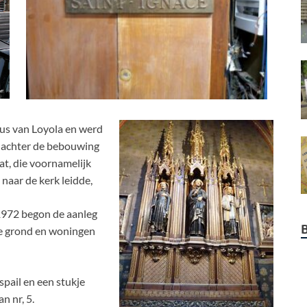
tius van Loyola en werd
d achter de bebouwing
at, die voornamelijk
naar de kerk leidde,
1972 begon de aanleg
e grond en woningen
spail en een stukje
n nr, 5.