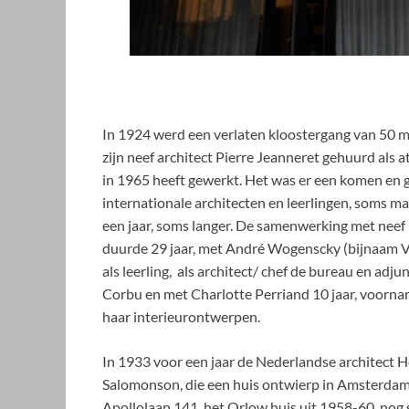
In 1924 werd een verlaten kloostergang van 50 me
zijn neef architect Pierre Jeanneret gehuurd als a
in 1965 heeft gewerkt.
Het was er een komen en 
internationale architecten en leerlingen, soms m
een jaar, soms langer. De samenwerking met neef 
duurde 29 jaar, met André Wogenscky (bijnaam V
als leerling, als architect/ chef de bureau en adju
Corbu en met Charlotte Perriand 10 jaar, voorna
haar interieurontwerpen.
In 1933 voor een jaar de Nederlandse architect H
Salomonson, die een huis ontwierp in Amsterdam
Apollolaan 141, het Orlow huis uit 1958-60, nog s