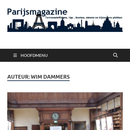
Parijsmagazine
Tentoonstellingen, Berichten Nieuws en Foto's uit Parijs
HOOFDMENU
AUTEUR:
WIM DAMMERS