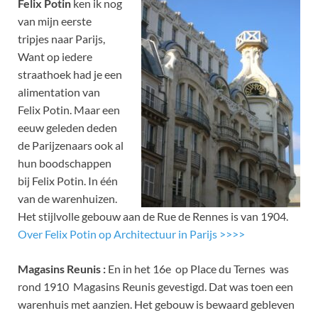
Felix Potin
ken ik nog
van mijn eerste
tripjes naar Parijs,
Want op iedere
straathoek had je een
alimentation van
Felix Potin. Maar een
eeuw geleden deden
de Parijzenaars ook al
hun boodschappen
bij Felix Potin. In één
van de warenhuizen.
Het stijlvolle gebouw aan de Rue de Rennes is van 1904.
Over Felix Potin op Architectuur in Parijs >>>>
Magasins Reunis :
En in het 16e op Place du Ternes was
rond 1910 Magasins Reunis gevestigd. Dat was toen een
warenhuis met aanzien. Het gebouw is bewaard gebleven