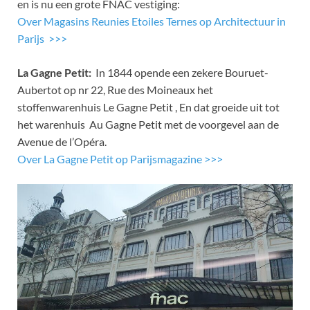
en is nu een grote FNAC vestiging:
Over Magasins Reunies Etoiles Ternes op Architectuur in
Parijs >>>
La Gagne Petit:
In 1844 opende een zekere Bouruet-
Aubertot op nr 22, Rue des Moineaux het
stoffenwarenhuis Le Gagne Petit , En dat groeide uit tot
het warenhuis Au Gagne Petit met de voorgevel aan de
Avenue de l’Opéra.
Over La Gagne Petit op Parijsmagazine >>>