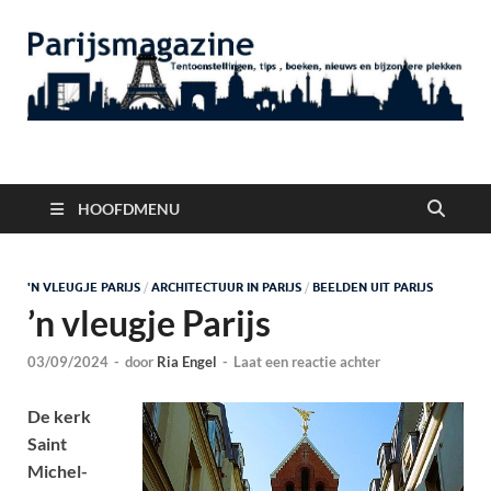
Parijsmagazine
Tentoonstellingen, Berichten Nieuws en Foto's uit Parijs
HOOFDMENU
'N VLEUGJE PARIJS
/
ARCHITECTUUR IN PARIJS
/
BEELDEN UIT PARIJS
’n vleugje Parijs
03/09/2024
-
door
Ria Engel
-
Laat een reactie achter
De kerk
Saint
Michel-