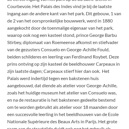
Courbevoie. Het Palais des Indes vind je bij de laatste
ingang aan de andere kant van het park. Dit gebouw, 1 van
de 2 van het oorspronkelijke bouwwerk, werd in 1880
aangekocht door de toenmalige eigenaar van het park,
waarop ook nog een kasteel stond, prince George Barbu
Stirbey, diplomaat van Roemeense afkomst en stiefvader
van de gezusters Consuelo en George-Achille Fould,
beiden schilderes en leerling van Ferdinand Roybet. Deze
prins ontving op zijn kasteel de beeldhouwer Carpeaux in
zijn laatste dagen; Carpeaux stierf hier dan ook. Het
Palais werd indertijd tegen een bakstenen huis
aangebouwd, dat diende als atelier voor George-Achille,
zoals het huidige museum het atelier van Consuelo was,
en na de restauratie is het bakstenen gedeelte bestemd
om te worden gebruikt als atelier voor 18 maanden door
een succesvolle leerling in het beeldhouwen van de Ecole
Nationale Supérieure des Beaux Arts in Parijs. Het grote
raam aan de straatzijde duidt ook nog het gebruik als