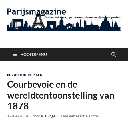
Parijsmagazine
Tentoonstellingen, Berichten Nieuws en Foto's uit Parijs
HOOFDMENU
BIJZONDERE PLEKKEN
Courbevoie en de
wereldtentoonstelling van
1878
17/04/2014
-
door
Ria Engel
-
Laat een reactie achter