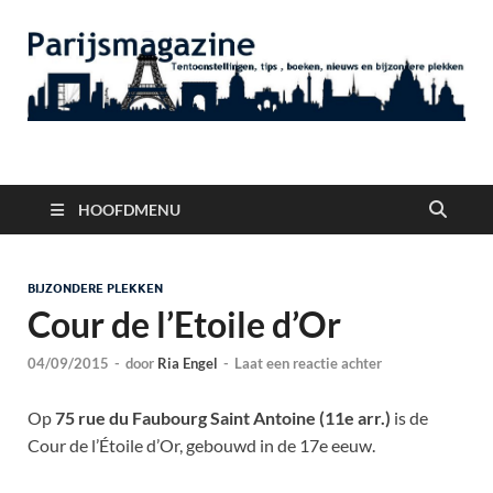
Parijsmagazine
Tentoonstellingen, Berichten Nieuws en Foto's uit Parijs
HOOFDMENU
BIJZONDERE PLEKKEN
Cour de l’Etoile d’Or
04/09/2015
-
door
Ria Engel
-
Laat een reactie achter
Op
75 rue du Faubourg Saint Antoine (11e arr.)
is de
Cour de l’Étoile d’Or, gebouwd in de 17e eeuw.