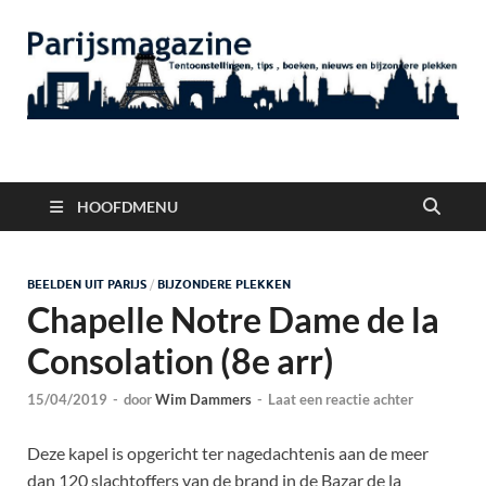
Parijsmagazine
Tentoonstellingen, Berichten Nieuws en Foto's uit Parijs
HOOFDMENU
BEELDEN UIT PARIJS
/
BIJZONDERE PLEKKEN
Chapelle Notre Dame de la
Consolation (8e arr)
15/04/2019
-
door
Wim Dammers
-
Laat een reactie achter
Deze kapel is opgericht ter nagedachtenis aan de meer
dan 120 slachtoffers van de brand in de Bazar de la