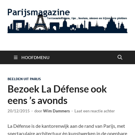
Parijsmagazine
Tentoonstellingen, Berichten Nieuws en Foto's uit Parijs
HOOFDMENU
BEELDEN UIT PARIJS
Bezoek La Défense ook
eens ’s avonds
20/12/2015
-
door
Wim Dammers
-
Laat een reactie achter
La Défense is de kantorenwijk aan de rand van Parijs, met
spectaculaire architectuur èn kunstwerken in de openbare