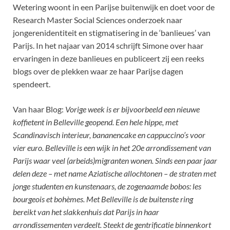
Wetering woont in een Parijse buitenwijk en doet voor de
Research Master Social Sciences onderzoek naar
jongerenidentiteit en stigmatisering in de ‘banlieues’ van
Parijs. In het najaar van 2014 schrijft Simone over haar
ervaringen in deze banlieues en publiceert zij een reeks
blogs over de plekken waar ze haar Parijse dagen
spendeert.
Van haar Blog:
Vorige week is er bijvoorbeeld een nieuwe
koffietent in Belleville geopend. Een hele hippe, met
Scandinavisch interieur, bananencake en cappuccino’s voor
vier euro. Belleville is een wijk in het 20e arrondissement van
Parijs waar veel (arbeids)migranten wonen. Sinds een paar jaar
delen deze – met name Aziatische allochtonen – de straten met
jonge studenten en kunstenaars, de zogenaamde bobos: les
bourgeois et bohèmes. Met Belleville is de buitenste ring
bereikt van het slakkenhuis dat Parijs in haar
arrondissementen verdeelt. Steekt de gentrificatie binnenkort