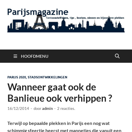
Parijsmagazine
Tentoonstellingen, Berichten Nieuws en Foto's uit Parijs
HOOFDMENU
PARIJS 2020, STADSONTWIKKELINGEN
Wanneer gaat ook de
Banlieue ook verhippen ?
16/12/2014
-
door
admin
-
2 reacties.
Terwijl op bepaalde plekken in Parijs een nog wat
schimmig sfeertje heerst met mannetjes die vanuit een