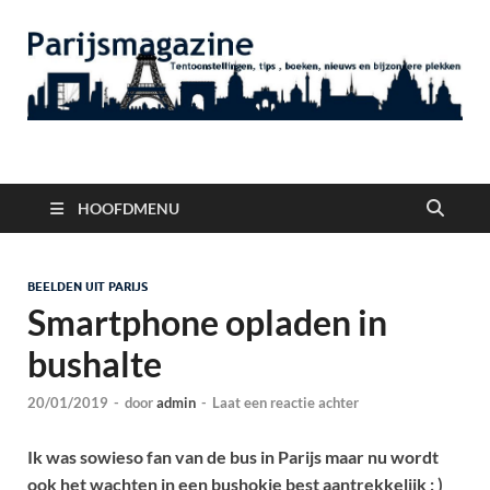
Parijsmagazine
Tentoonstellingen, Berichten Nieuws en Foto's uit Parijs
HOOFDMENU
BEELDEN UIT PARIJS
Smartphone opladen in
bushalte
20/01/2019
-
door
admin
-
Laat een reactie achter
Ik was sowieso fan van de bus in Parijs maar nu wordt
ook het wachten in een bushokje best aantrekkelijk ; )