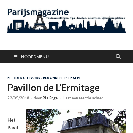
Parijsmagazine
Tentoonstellingen, Berichten Nieuws en Foto's uit Parijs
HOOFDMENU
BEELDEN UIT PARIJS
/
BIJZONDERE PLEKKEN
Pavillon de L’Ermitage
22/05/2018
-
door
Ria Engel
-
Laat een reactie achter
Het
Pavil