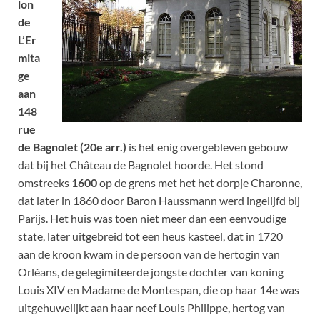
lon
de
L’Er
mita
ge
aan
148
rue
de Bagnolet (20e arr.)
is het enig overgebleven gebouw
dat bij het Château de Bagnolet hoorde. Het stond
omstreeks
1600
op de grens met het het dorpje Charonne,
dat later in 1860 door Baron Haussmann werd ingelijfd bij
Parijs. Het huis was toen niet meer dan een eenvoudige
state, later uitgebreid tot een heus kasteel, dat in 1720
aan de kroon kwam in de persoon van de hertogin van
Orléans, de gelegimiteerde jongste dochter van koning
Louis XIV en Madame de Montespan, die op haar 14e was
uitgehuwelijkt aan haar neef Louis Philippe, hertog van