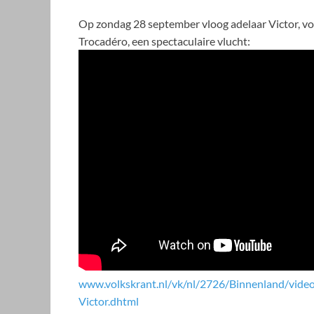
Op zondag 28 september vloog adelaar Victor, voo
Trocadéro, een spectaculaire vlucht:
www.volkskrant.nl/vk/nl/2726/Binnenland/vide
Victor.dhtml