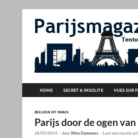
HOME
SECRET & INSOLITE
VUES SUR P
BEELDEN UIT PARIJS
Parijs door de ogen van
28/09/2014
-
door
Wim Dammers
-
Laat een reactie ac