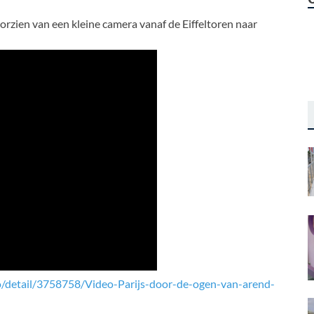
rzien van een kleine camera vanaf de Eiffeltoren naar
o/detail/3758758/Video-Parijs-door-de-ogen-van-arend-