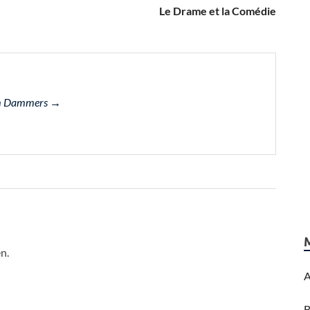
Le Drame et la Comédie
Wim Dammers →
n.
A
B