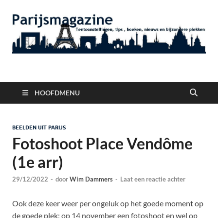
Parijsmagazine
Tentoonstellingen, Berichten Nieuws en Foto's uit Parijs
HOOFDMENU
BEELDEN UIT PARIJS
Fotoshoot Place Vendôme
(1e arr)
29/12/2022
-
door
Wim Dammers
-
Laat een reactie achter
Ook deze keer weer per ongeluk op het goede moment op
de goede plek: op 14 november een fotoshoot en wel op