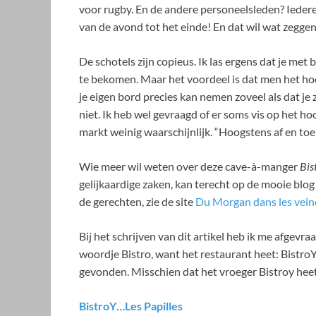
voor rugby. En de andere personeelsleden? Iedere
van de avond tot het einde! En dat wil wat zeggen 
De schotels zijn copieus. Ik las ergens dat je me
te bekomen. Maar het voordeel is dat men het hoo
je eigen bord precies kan nemen zoveel als dat je
niet. Ik heb wel gevraagd of er soms vis op het ho
markt weinig waarschijnlijk. “Hoogstens af en toe 
Wie meer wil weten over deze cave-à-manger
Bis
gelijkaardige zaken, kan terecht op de mooie blo
de gerechten, zie de site
Du Morgan dans les vein
Bij het schrijven van dit artikel heb ik me afgev
woordje Bistro, want het restaurant heet: BistroY
gevonden. Misschien dat het vroeger Bistroy hee
BistroY…Les Papilles