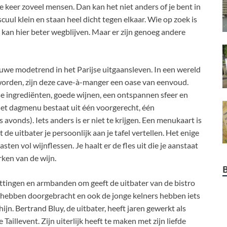
 keer zoveel mensen. Dan kan het niet anders of je bent in
uscuul klein en staan heel dicht tegen elkaar. Wie op zoek is
kan hier beter wegblijven. Maar er zijn genoeg andere
uwe modetrend in het Parijse uitgaansleven. In een wereld
 worden, zijn deze cave-à-manger een oase van eenvoud.
se ingrediënten, goede wijnen, een ontspannen sfeer en
Het dagmenu bestaat uit één voorgerecht, één
 avonds). Iets anders is er niet te krijgen. Een menukaart is
e uitbater je persoonlijk aan je tafel vertellen. Het enige
asten vol wijnflessen. Je haalt er de fles uit die je aanstaat
rken van de wijn.
ttingen en armbanden om geeft de uitbater van de bistro
e hebben doorgebracht en ook de jonge kelners hebben iets
hijn. Bertrand Bluy, de uitbater, heeft jaren gewerkt als
Taillevent. Zijn uiterlijk heeft te maken met zijn liefde