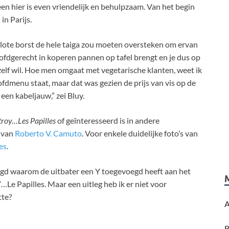
en hier is even vriendelijk en behulpzaam. Van het begin
in Parijs.
t blote borst de hele taiga zou moeten oversteken om ervan
fdgerecht in koperen pannen op tafel brengt en je dus op
 zelf wil. Hoe men omgaat met vegetarische klanten, weet ik
ofdmenu staat, maar dat was gezien de prijs van vis op de
een kabeljauw,” zei Bluy.
troy…Les Papilles
of geïnteresseerd is in andere
g van
Roberto V. Camuto
. Voor enkele duidelijke foto’s van
es
.
raagd waarom de uitbater een Y toegevoegd heeft aan het
…Le Papilles. Maar een uitleg heb ik er niet voor
tte?
A
B