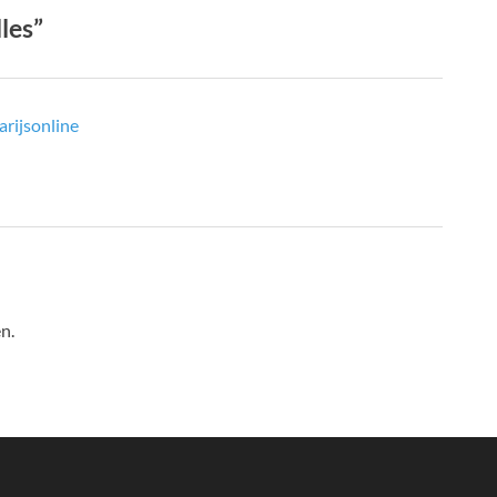
les”
arijsonline
n.