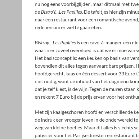
nu nog eens voorbijglijden, maar ditmaal met twee
de
BistroY…Les Papilles
. De tafeltjes hier zijn min
naar een restaurant voor een romantische avond, 
redenen om er wel te gaan eten.
Bistroy…Les Papilles
is een cave-à-manger, een nie
waarin er zoveel overvloed is dat we er moe van
Het basisconcept is: een keuken op basis van ver
bovendien dit alles tegen aanvaardbare prijzen. 
hoofdgerecht, kaas en één dessert voor 33 Euro (’s
niet nodig, want de inhoud van het dagmenu komt d
dat je zelf kiest, is de wijn. Tegen de muren staan k
en rekent 7 Euro bij de prijs ervan voor het ontku
Met zijn kaalgeschoren hoofd en verschillende ke
de indruk een vroeger leven in de onderwereld t
weg van kleine boefjes. Maar dit alles is slechts sc
patissier voor het Parijse driesterrenrestaurant Le 