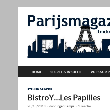
HOME
SECRET & INSOLITE
VUES SUR P
ETEN EN DRINKEN
BistroY…Les Papilles
20/10/2018
-
door
Inger Camps
-
1 reactie