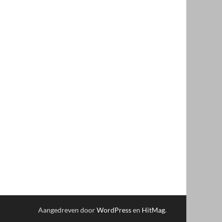
Aangedreven door
WordPress
en
HitMag
.