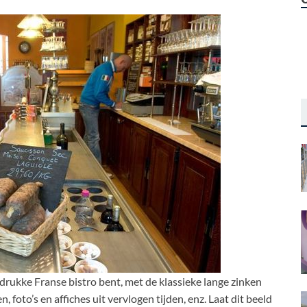
n drukke Franse bistro bent, met de klassieke lange zinken
, foto’s en affiches uit vervlogen tijden, enz. Laat dit beeld