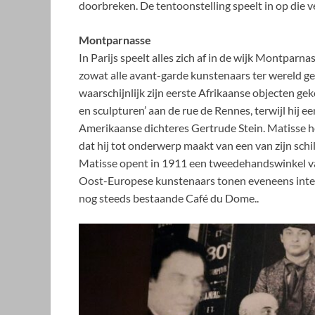
doorbreken. De tentoonstelling speelt in op die v
Montparnasse
In Parijs speelt alles zich af in de wijk Montpa
zowat alle avant-garde kunstenaars ter wereld g
waarschijnlijk zijn eerste Afrikaanse objecten g
en sculpturen’ aan de rue de Rennes, terwijl hij e
Amerikaanse dichteres Gertrude Stein. Matisse he
dat hij tot onderwerp maakt van een van zijn sch
Matisse opent in 1911 een tweedehandswinkel va
Oost-Europese kunstenaars tonen eveneens intere
nog steeds bestaande Café du Dome..