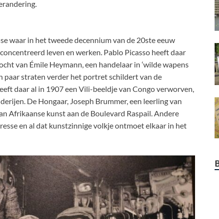
erandering.
rnasse waar in het tweede decennium van de 20ste eeuw
econcentreerd leven en werken. Pablo Picasso heeft daar
ekocht van Émile Heymann, een handelaar in ‘wilde wapens
en paar straten verder het portret schildert van de
eft daar al in 1907 een Vili-beeldje van Congo verworven,
ilderijen. De Hongaar, Joseph Brummer, een leerling van
n Afrikaanse kunst aan de Boulevard Raspail. Andere
sse en al dat kunstzinnige volkje ontmoet elkaar in het