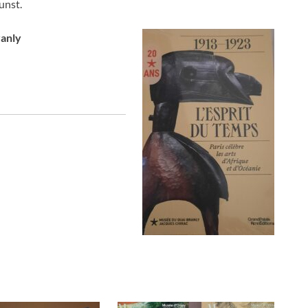
unst.
ranly