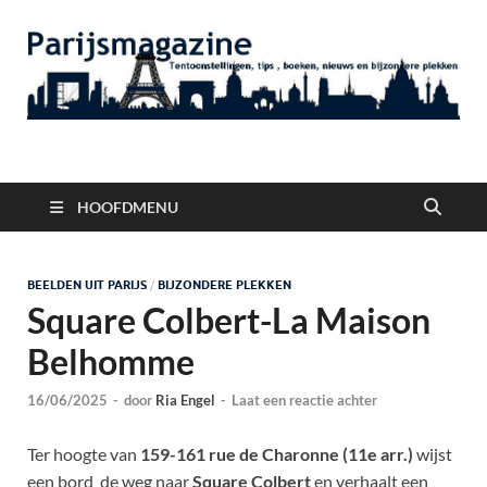
Parijsmagazine
Tentoonstellingen, Berichten Nieuws en Foto's uit Parijs
HOOFDMENU
BEELDEN UIT PARIJS
/
BIJZONDERE PLEKKEN
Square Colbert-La Maison
Belhomme
16/06/2025
-
door
Ria Engel
-
Laat een reactie achter
Ter hoogte van
159-161 rue de Charonne (11e arr.)
wijst
een bord de weg naar
Square Colbert
en verhaalt een