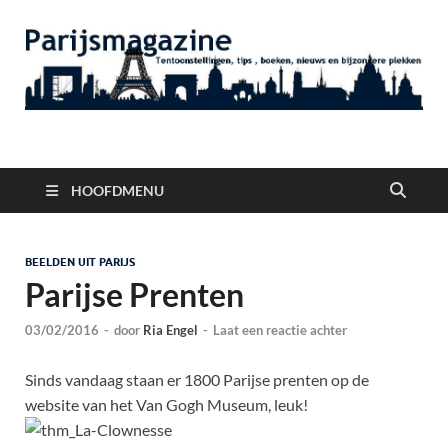
Parijsmagazine
Tentoonstellingen, Berichten Nieuws en Foto's uit Parijs
HOOFDMENU
BEELDEN UIT PARIJS
Parijse Prenten
03/02/2016
-
door
Ria Engel
-
Laat een reactie achter
Sinds vandaag staan er 1800 Parijse prenten op de
website van het Van Gogh Museum
, leuk!